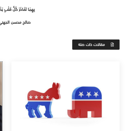
بِهِمَا تَفَاخَرَ كُلُّ قَلْبٍ يَخ
صالح محسن الجهني
مقالات ذات صلة