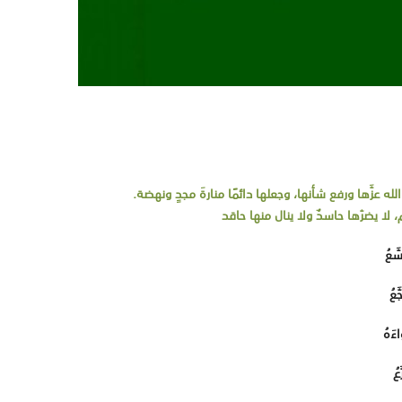
لله عزَّها ورفع شأنها، وجعلها دائمًا منارةَ مجدٍ ونهضة.
لا يضرّها حاسدٌ ولا ينال منها حاقد
سَّعُ
َّعُ
اءَهُ
ّعُ