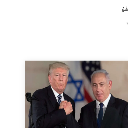
ْشَعُ