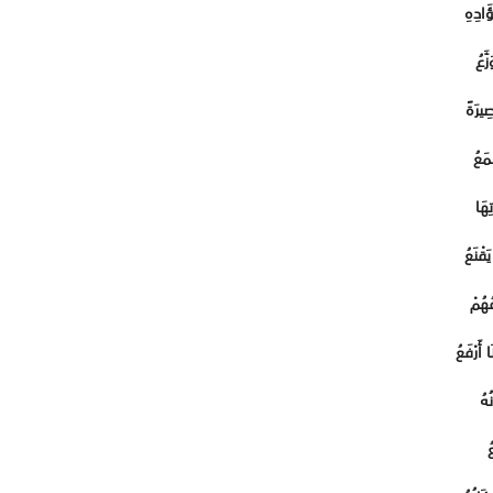
َادِهِ
َّعُ
صِيرَةً
ْمَعُ
ِهَا
َقْنَعُ
مُهُمْ
 أَرْفَعُ
ُهُ
ُ