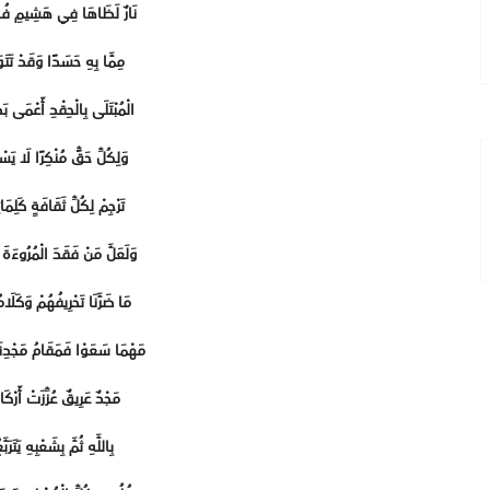
نَارٌ لَظَاهَا فِي هَشِيمِ فُؤ
مِمَّا بِهِ حَسَدًا وَقَدْ تَتَوَز
الْمُبْتَلَى بِالْحِقْدِ أَعْمَى بَ
وَلِكُلِّ حَقٍّ مُنْكِرًا لَا يَس
تَرْجِمْ لِكُلِّ ثَقَافَةٍ كَلِمَات
وَلَعَلَّ مَنْ فَقَدَ الْمُرُوءَةَ ي
مَا ضَرَّنَا تَحْرِيفُهُمْ وَكَلَا
مَهْمَا سَعَوْا فَمَقَامُ مَجْدِنَا
مَجْدٌ عَرِيقٌ عُزِّزَتْ أَرْكَان
بِاللَّهِ ثُمَّ بِشَعْبِهِ يَتَرَبَّع