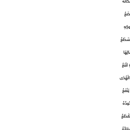
كَانُهُ
ْضَعُ
وكِهِ
تَسْطَعُ
الِهَا
َنْبَعُ
 الْهُدَى
َنْفَعُ
ُودُهُ
تُقْطَعُ
ِوَارُهُ