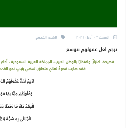
السبت ٠٣ أبريل ٢٠٢٦
الشعر الفصيح
ترجم لعل عقولهم تتوسع
قصيدة، اعتزازًا وافتخارًا بالوطن الحبيب، المملكة العربية السعودية ، أدام ا
فقد صارت قدوةً لعالمٍ متطوّر، تمضي بثباتٍ نحو القمم، 
تَرْجِمْ لَعَلَّ عُقُولَهُمْ تَتَوَ
وَقُلُوبُهُمْ مِمَّا بِهَا تَتَوَج
الْحِقْدُ دَاءٌ مَا وَجَدْنَا دَوَ
الْمُبْتَلَى بِهِ سُمُّهُ يَتَجَرَ