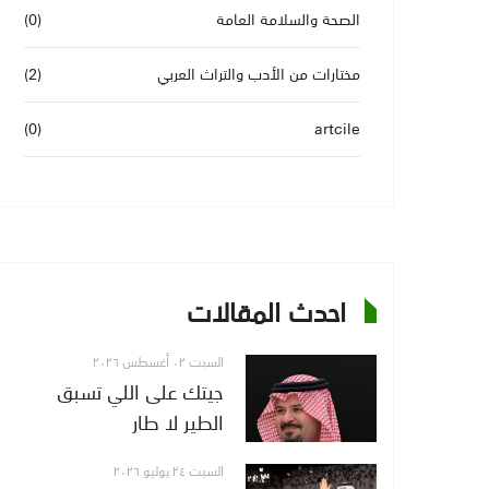
الصحة والسلامة العامة
(0)
مختارات من الأدب والتراث العربي
(2)
(0)
artcile
احدث المقالات
السبت ٠٢ أغسطس ٢٠٢٦
جيتك على اللي تسبق
الطير لا طار
السبت ٢٤ يوليو ٢٠٢٦