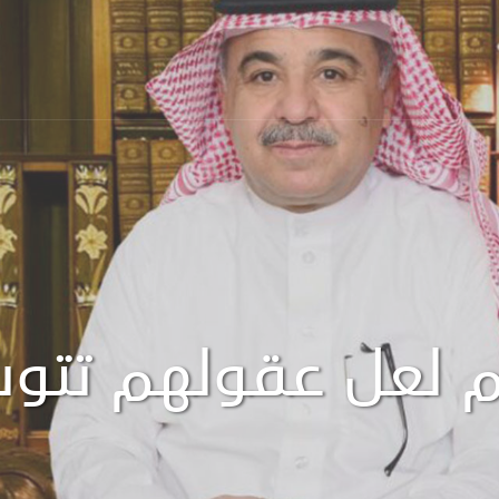
م لعل عقولهم تتو