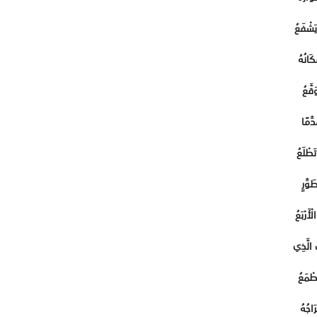
يَشْفَعُ
كَانُهُ
َقَّعُ
ِّمًا
طْلَعُ
َوِّرٍ
أَرْبَعُ
 الَّذِي
َطْمَعُ
َاجُهُ