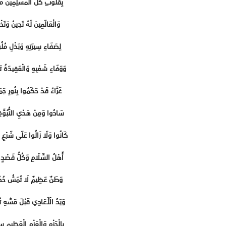
بِقُلُوبِ كُلِّ الْمُسْلِمِينَ مَ
وَالْعَالَمِينَ لَهُ تَدِينُ وَتَخ
لِصَفَاءِ سِيرَتِهِ وَبَذْلِ مُلُ
وَوَفَاءِ شَعْبِهِ وَالْعَقِيدَةُ 
غَرَّاءُ قَدْ حَكَمُوا بِنُورِ جَمَ
سَادُوا وَمِنْ هَدْيِ النُّبُوَّةِ ت
كَانُوا وَلَا زَالُوا عَلَى شَرْعِ
أَهْلُ السَّلَامِ وَكُلُّ قَصْدٍ ي
وَطَنٌ عَظِيمٌ لَا تُمَسُّ حُد
وَيَدُ الْأَعَادِي قَبْلَ مَسِّهِ 
بِالْحَزْمِ وَالْعَزْمِ الْعَظِيمِ س