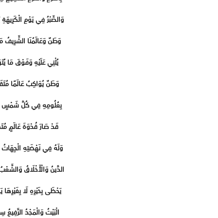
وَالصَّبْرُ فِي يَوْمِ الْكَرِيهَةِ 
وَطَنٌ وَعَالَمُنَا الشَّرِيفُ مَ
يُثْنِي عَلَيْهِ وَفَوْقَ مَا يُتَو
وَطَنٌ يُوَاكِبُ عَالَمًا مُتَقَد
بِعُلُومِهِ فِي كُلِّ شَمْسٍ تَ
قَدْ صَارَ قُدْوَةَ عَالَمٍ مُتَط
وَلَهُ فِي نَهْضَتِهِ الْجِهَاتُ الْ
الدِّينُ وَالْأَخْلَاقُ وَالشَّعْبُ
يَحْظَى بِخَيْرِهِ لَا بِغَيْرِهَا ي
الْبَيْتُ وَالْمَجْدُ الرَّفِيعُ سِر