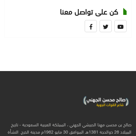
كن على تواصل معنا
صالح بن محسن مهنا الحبيشي الجهني ، المملكة العربية السعودية - تاريخ
الميلاد 26 ذوالحجة 1381هـ الموافق 30 مايو 1962م مدينة الخرج. النشأة