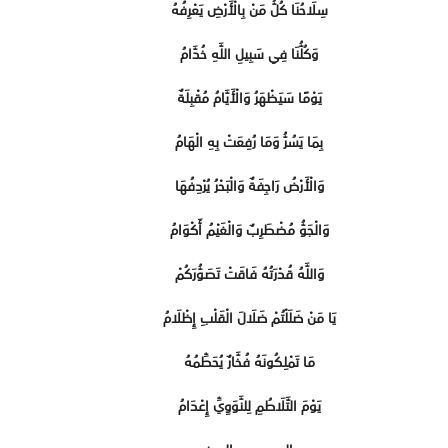
سِلَاحُنَا كُلُّ مَنْ بِالْأَرْضِ يَعْرِفُهُ
وَكُلُّنَا فِي سَبِيلِ اللَّهِ خُدَّامُ
يَوْمًا سَيَظْهَرُ وَالْأَيَّامُ مُقْبِلَةٌ
بِمَا يَسُرُّ وَمَا رُفِعَتْ بِهِ الْهَامُ
وَالْأَرْضُ رَاجِفَةٌ وَالْبَحْرُ يُرْدِفُهَا
وَالْجَوُّ مُضْطَرِبٌ وَالْغَيْمُ أَكْوَامُ
وَاللَّهُ قُدْرَتُهُ فَاقَتْ تَصَوُّرَكُمْ
يَا مَنْ ضَلَلْتُمْ ضَلَالَ الْقَلْبِ إِظْلَامُ
مَا تَمْلِكُونَهُ فُخَّارٌ يُحَطِّمُهُ
يَوْمَ التَّلَاطُمِ لِلنَّوَوِيِّ إِعْدَامُ