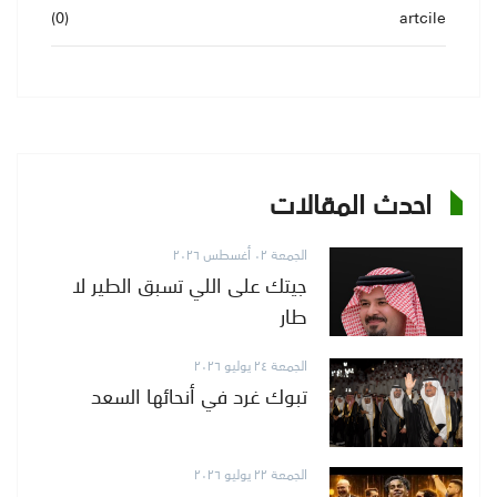
(0)
artcile
احدث المقالات
الجمعة ٠٢ أغسطس ٢٠٢٦
جيتك على اللي تسبق الطير لا
طار
الجمعة ٢٤ يوليو ٢٠٢٦
تبوك غرد في أنحائها السعد
الجمعة ٢٢ يوليو ٢٠٢٦