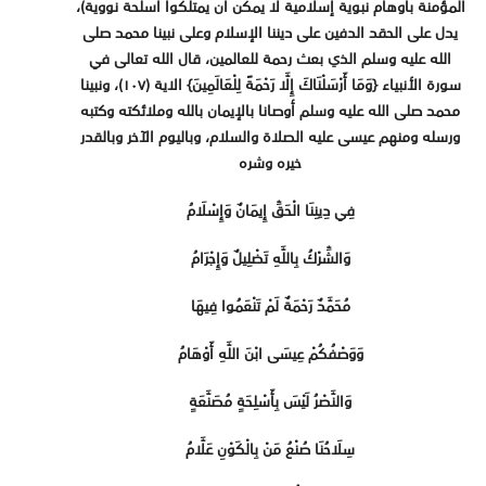
المؤمنة بأوهام نبوية إسلامية لا يمكن أن يمتلكوا أسلحة نووية)،
يدل على الحقد الدفين على ديننا الإسلام وعلى نبينا محمد صلى
الله عليه وسلم الذي بعث رحمة للعالمين، قال الله تعالى في
سورة الأنبياء {وَمَا أَرْسَلْنَاكَ إِلَّا رَحْمَةً لِلْعَالَمِينَ} الاية (١٠٧)، ونبينا
محمد صلى الله عليه وسلم أوصانا بالإيمان بالله وملائكته وكتبه
ورسله ومنهم عيسى عليه الصلاة والسلام، وباليوم الآخر وبالقدر
خيره وشره
فِي دِينِنَا الْحَقِّ إِيمَانٌ وَإِسْلَامُ
وَالشِّرْكُ بِاللَّهِ تَضْلِيلٌ وَإِجْرَامُ
مُحَمَّدٌ رَحْمَةٌ لَمْ تَنْعَمُوا فِيهَا
وَوَصْفُكُمْ عِيسَى ابْنَ اللَّهِ أَوْهَامُ
وَالنَّصْرُ لَيْسَ بِأَسْلِحَةٍ مُصَنَّعَةٍ
سِلَاحُنَا صُنْعُ مَنْ بِالْكَوْنِ عَلَّامُ