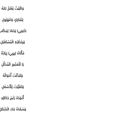
وَالْبَيْتُ يَفْتَحُ بَابَهُ
لِمُبَارِكٍ وَمُهَرْوِلِ
(دُونِي) وَعَادَ لِمَكْتَب
وَبِنَظْرَةِ الْمُسْتَقْبَلِ
فَأَتَاهُ (بِيبِي) زِيَارَةً
يَا لَلْعَجُوزِ الْمُدَلَّلِ
وَتَبَدَّلَتْ أَحْوَالُهُ
وَتَغَيَّرَتْ لِلْأَسْفَلِ
أَغْوَاهُ رَغْمَ ذَكَائِهِ
وَسَقَاهُ مَاءَ الْحَنْظَل