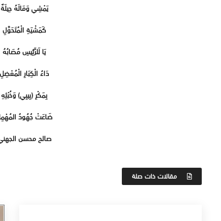
يَمْشِي وَمَالَهُ حِيلَةٌ
كَمَشْيَةِ الْمُتَحَوِّلِ
يَا لَلرَّئِيسِ مُصَابُهُ
دَاءُ الْكِبَارِ الْمُعْضِلِ
بِمَكْرِ (بِيبِي) وَخُبْثِهِ
ضَاعَتْ جُهُودُ المُهْمِل
صالح محسن الجهني
مقالات ذات صلة