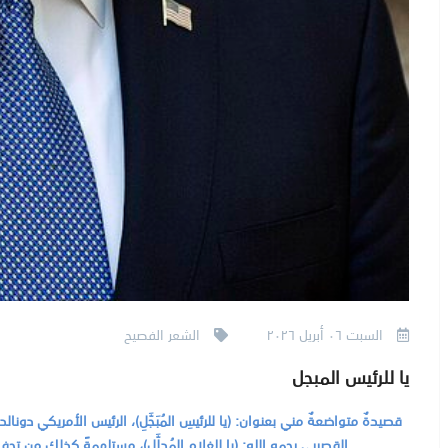
السبت ٠٦ أبريل ٢٠٢٦
الشعر الفصيح
يا للرئيس المبجل
قصيدةٌ متواضعةٌ مني بعنوان: (يا للرئيسِ المُبَجَّلِ)، الرئيس الأمريكي دون
القصيبي رحمه الله: (يا للغلامِ المُدلَّلِ)، مستلهمةً كذلك من تحفة ا