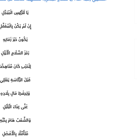
يَا لَلرَّئِيسِ الْمُبَجَّلِ
إِنْ لَمْ يَكُنْ بِالْمُغَفَّل
يَكُونُ حَبْرَ زَمَانِهِ
رَمْزَ السَّلَامِ الْأَوَّلِ
لِلْحَرْبِ كَانَ مُنَاهِضًا
قَبْلَ الرِّئَاسَةِ يَعْتَلِي
وَلِحِفْظِ مَالِ بِلَادِهِ
غَنَّى غِنَاءَ الْبُلْبُلِ
وَالشَّعْبُ هَامَ بِحُبِّهِ
مُتَأَمِّلًا بِالْأَفْضَلِ