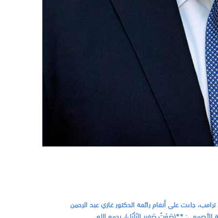
الد ترامب، جاءت على أنغام رائعة الدكتور غازي عبد الرحمن
لأصمعي: **(صَوْتُ صَفيرِ البُلْبُلِ)، رحمه الله