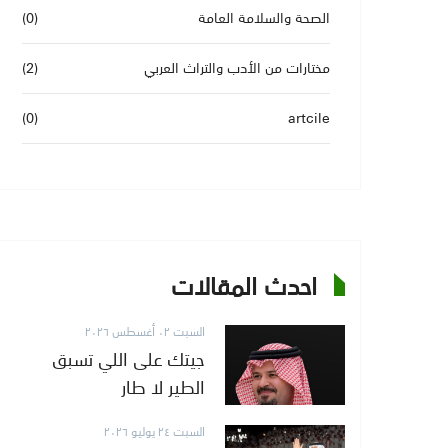
الصحة والسلامة العامة
(0)
مختارات من الأدب والتراث العربي
(2)
(0)
artcile
احدث المقالات
السبت ٠٢ أغسطس ٢٠٢٦
جيتك على اللي تسبق
الطير لا طار
السبت ٢٤ يوليو ٢٠٢٦